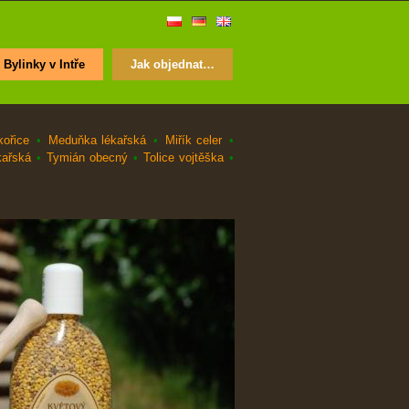
Bylinky v Intře
Jak objednat…
kořice
•
Meduňka lékařská
•
Miřík celer
•
kařská
•
Tymián obecný
•
Tolice vojtěška
•