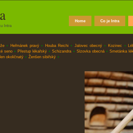
ra
Home
Co je Intra
u Intra
ůže
•
Heřmánek pravý
•
Houba Reichi
•
Jalovec obecný
•
Kozinec
•
Lé
ké seno
•
Přestup lékařský
•
Schizandra
•
Slzovka obecná
•
Smetánka lé
en okoličnatý
•
Ženšen sibiřský
•