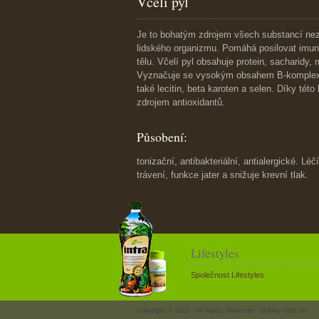
Včelí pyl
Je to bohatým zdrojem všech substancí nez
lidského organizmu. Pomáhá posilovat imun
tělu. Včelí pyl obsahuje protein, sacharidy,
Vyznačuje se vysokým obsahem B-komplexu
také lecitin, beta karoten a selen. Díky tét
zdrojem antioxidantů.
Působení:
tonizační, antibakteriální, antialergické. Lé
trávení, funkce jater a snižuje krevní tlak.
Lifestyles
Společnost Lifestyles
Copyright © 2012 - All Rights Reserved -
bylinky-intra.net