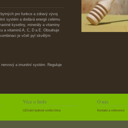
bytných pro funkce a zdravý vývoj
itní systém a dodává energii celému
 mastné kyseliny, minerály a vitaminy.
 a vitaminů A, C, D a E. Obsahuje
o kombinaci je včelí pyl skvělým
čí nervový a imunitní systém. Reguluje
Více o Intře
O nás
Užívání bylinné směsi Intra
Kontakt a reference