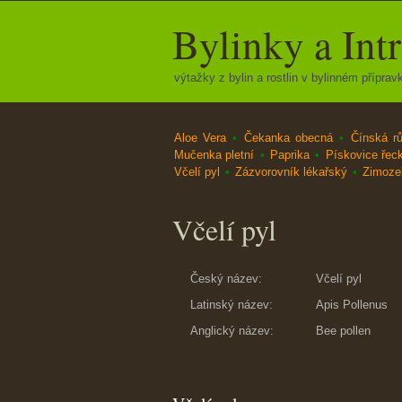
Bylinky a Int
výtažky z bylin a rostlin v bylinném přípravk
Aloe Vera
•
Čekanka obecná
•
Čínská r
Mučenka pletní
•
Paprika
•
Pískovice řec
Včelí pyl
•
Zázvorovník lékařský
•
Zimozel
Včelí pyl
Český název:
Včelí pyl
Latinský název:
Apis Pollenus
Anglický název:
Bee pollen