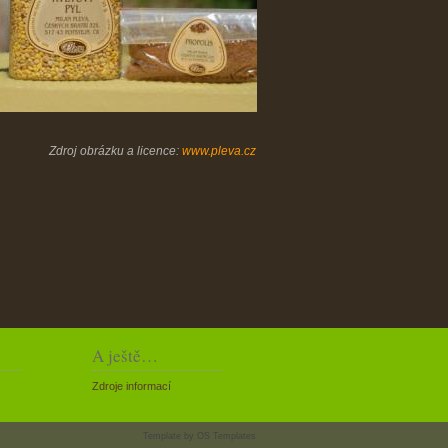
Zdroj obrázku a licence:
www.pleva.cz
A ještě…
Zdroje informací
Template by
OS Templates