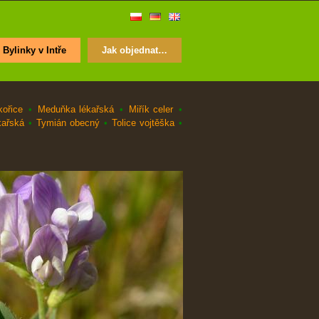
Bylinky v Intře
Jak objednat…
kořice
•
Meduňka lékařská
•
Miřík celer
•
kařská
•
Tymián obecný
•
Tolice vojtěška
•