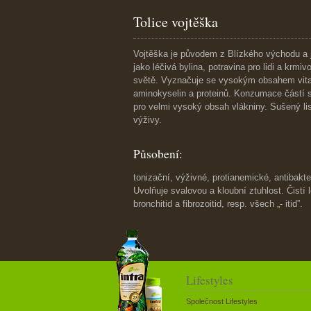
Tolice vojtěška
Vojtěška je původem z Blízkého východu a j
jako léčivá bylina, potravina pro lidi a krm
světě. Vyznačuje se vysokým obsahem vitam
aminokyselin a proteinů. Konzumace částí s
pro velmi vysoký obsah vlákniny. Sušený li
výživy.
Působení:
tonizační, výživné, protianemické, antibakt
Uvolňuje svalovou a kloubní ztuhlost. Čistí le
bronchitid a fibrozoitid, resp. všech „- itid”.
Lifestyles
Společnost Lifestyles