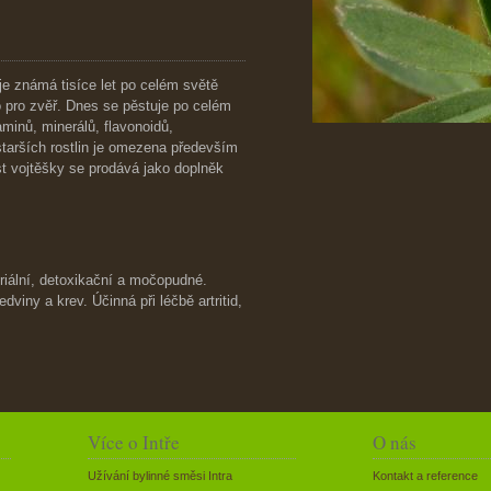
e známá tisíce let po celém světě
ivo pro zvěř. Dnes se pěstuje po celém
inů, minerálů, flavonoidů,
tarších rostlin je omezena především
st vojtěšky se prodává jako doplněk
eriální, detoxikační a močopudné.
dviny a krev. Účinná při léčbě artritid,
Více o Intře
O nás
Užívání bylinné směsi Intra
Kontakt a reference