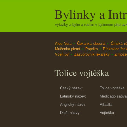
Bylinky a Int
výtažky z bylin a rostlin v bylinném přípravk
Aloe Vera
•
Čekanka obecná
•
Čínská r
Mučenka pletní
•
Paprika
•
Pískovice řec
Včelí pyl
•
Zázvorovník lékařský
•
Zimozel
Tolice vojtěška
Český název:
Tolice vojtěška
Latinský název:
Medicago sativa
Anglický název:
Alfaalfa
Další názvy:
Vojteška