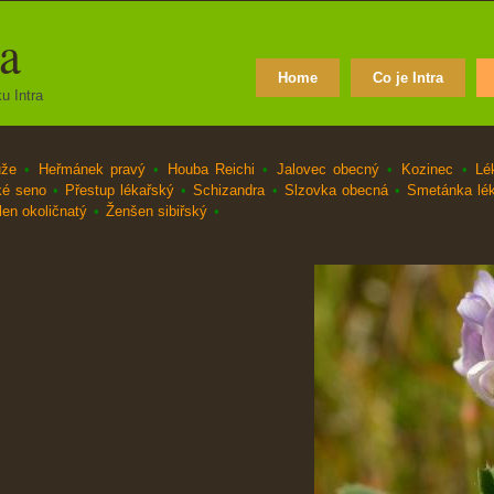
ra
Home
Co je Intra
u Intra
ůže
•
Heřmánek pravý
•
Houba Reichi
•
Jalovec obecný
•
Kozinec
•
Lé
ké seno
•
Přestup lékařský
•
Schizandra
•
Slzovka obecná
•
Smetánka lé
en okoličnatý
•
Ženšen sibiřský
•