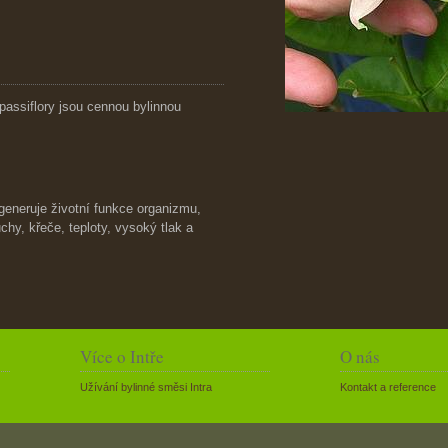
 passiflory jsou cennou bylinnou
egeneruje životní funkce organizmu,
chy, křeče, teploty, vysoký tlak a
Více o Intře
O nás
Užívání bylinné směsi Intra
Kontakt a reference