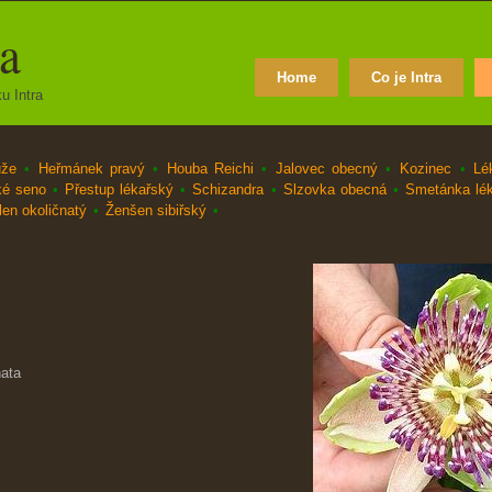
ra
Home
Co je Intra
u Intra
ůže
•
Heřmánek pravý
•
Houba Reichi
•
Jalovec obecný
•
Kozinec
•
Lé
ké seno
•
Přestup lékařský
•
Schizandra
•
Slzovka obecná
•
Smetánka lé
en okoličnatý
•
Ženšen sibiřský
•
nata