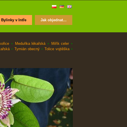
Bylinky v Intře
Jak objednat…
kořice
•
Meduňka lékařská
•
Miřík celer
•
kařská
•
Tymián obecný
•
Tolice vojtěška
•