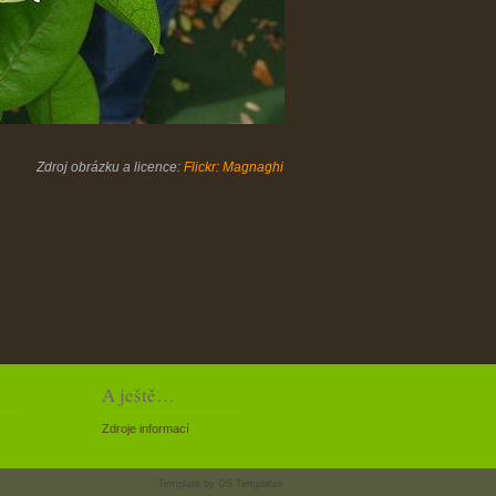
Zdroj obrázku a licence:
Flickr: Magnaghi
A ještě…
Zdroje informací
Template by
OS Templates