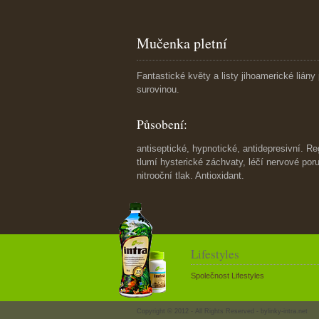
Mučenka pletní
Fantastické květy a listy jihoamerické liány
surovinou.
Působení:
antiseptické, hypnotické, antidepresivní. R
tlumí hysterické záchvaty, léčí nervové poru
nitrooční tlak. Antioxidant.
Lifestyles
Společnost Lifestyles
Copyright © 2012 - All Rights Reserved -
bylinky-intra.net