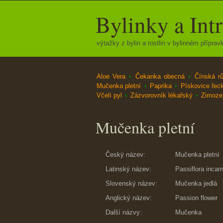
Bylinky a Int
výtažky z bylin a rostlin v bylinném přípravk
Aloe Vera
•
Čekanka obecná
•
Čínská r
Mučenka pletní
•
Paprika
•
Pískovice řec
Včelí pyl
•
Zázvorovník lékařský
•
Zimozel
Mučenka pletní
Český název:
Mučenka pletní
Latinský název:
Passiflora incar
Slovenský název:
Mučenka jedlá
Anglický název:
Passion flower
Další názvy:
Mučenka